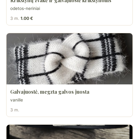
Krikštynų žvakė ir galvajuostė krikštynoms
odetos-neriniai
3 m.
1.00 €
Galvajuostė, megzta galvos juosta
vanille
3 m.