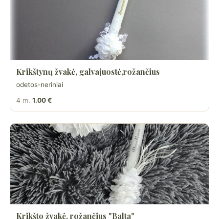
Krikštynų žvakė, galvajuostė,rožančius
odetos-neriniai
4 m.
1.00 €
Krikšto žvakė, rožančius "Balta"