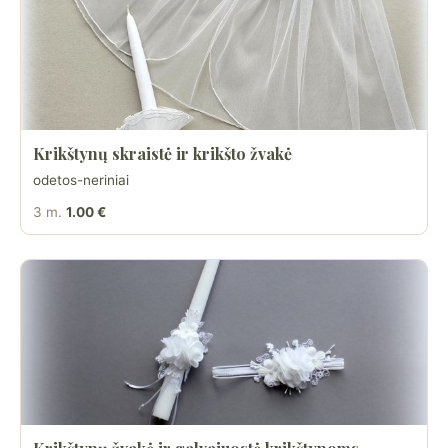
Krikštynų skraistė ir krikšto žvakė
odetos-neriniai
3 m.
1.00 €