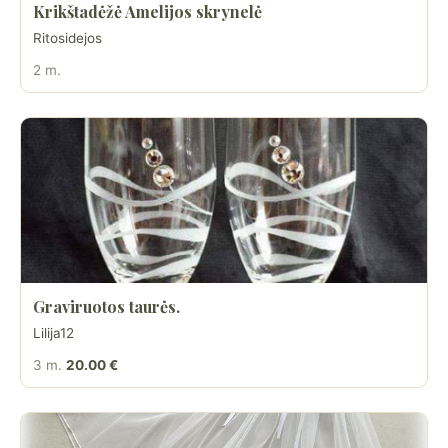
Krikštadėžė Amelijos skrynelė
Ritosidejos
2 m.
Graviruotos taurės.
Lilija12
3 m.
20.00 €