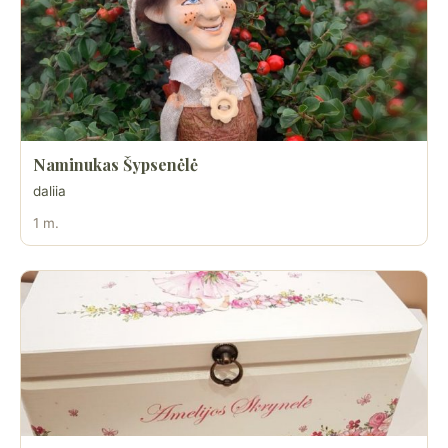
Naminukas Šypsenėlė
daliia
1 m.