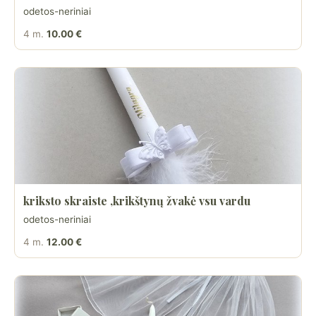
odetos-neriniai
4 m.
10.00 €
kriksto skraiste ,krikštynų žvakė vsu vardu
odetos-neriniai
4 m.
12.00 €