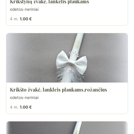
Krikštynų žvakė, lankelis plaukams
odetos-neriniai
4 m.
1.00 €
Krikšto žvakė, lankleis plaukams,rožančius
odetos-neriniai
4 m.
1.00 €