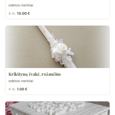
odetos-neriniai
4 m.
10.00 €
Krikštynų žvakė, rožančius
odetos-neriniai
4 m.
1.00 €