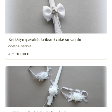
Krikštynų žvakė, krikšo žvakė su vardu
odetos-neriniai
4 m.
10.00 €