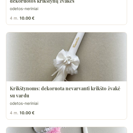
dekoruotos krikštynų žvakės
odetos-neriniai
4 m.
10.00 €
Krikštynoms: dekoruota nevarvanti krikšto žvakė
su vardu
odetos-neriniai
4 m.
10.00 €