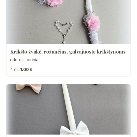
Krikšto žvakė, rožančius, galvajuoste krikštynoms
odetos-neriniai
4 m.
1.00 €