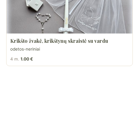
Krikšto žvakė, krikštynų skraistė su vardu
odetos-neriniai
4 m.
1.00 €