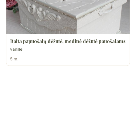
Balta papuošalų dėžutė, medinė dėžutė pauošalams
vanille
5 m.