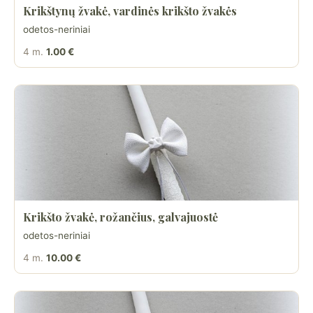
Krikštynų žvakė, vardinės krikšto žvakės
odetos-neriniai
4 m.
1.00 €
Krikšto žvakė, rožančius, galvajuostė
odetos-neriniai
4 m.
10.00 €