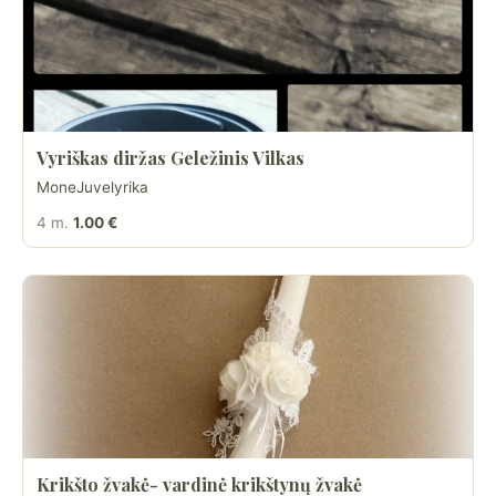
Vyriškas diržas Geležinis Vilkas
MoneJuvelyrika
4 m.
1.00 €
Krikšto žvakė- vardinė krikštynų žvakė