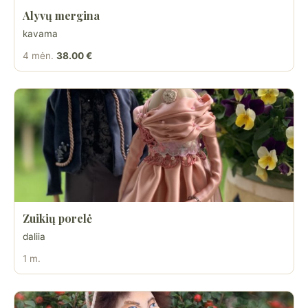
Alyvų mergina
kavama
4 mėn.
38.00 €
Zuikių porelė
daliia
1 m.